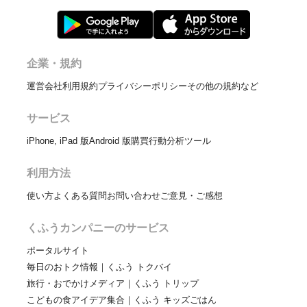
企業・規約
運営会社
利用規約
プライバシーポリシー
その他の規約など
サービス
iPhone, iPad 版
Android 版
購買行動分析ツール
利用方法
使い方
よくある質問
お問い合わせ
ご意見・ご感想
くふうカンパニーのサービス
ポータルサイト
毎日のおトク情報｜くふう トクバイ
旅行・おでかけメディア｜くふう トリップ
こどもの食アイデア集合｜くふう キッズごはん