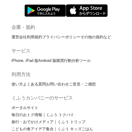
企業・規約
運営会社
利用規約
プライバシーポリシー
その他の規約など
サービス
iPhone, iPad 版
Android 版
購買行動分析ツール
利用方法
使い方
よくある質問
お問い合わせ
ご意見・ご感想
くふうカンパニーのサービス
ポータルサイト
毎日のおトク情報｜くふう トクバイ
旅行・おでかけメディア｜くふう トリップ
こどもの食アイデア集合｜くふう キッズごはん