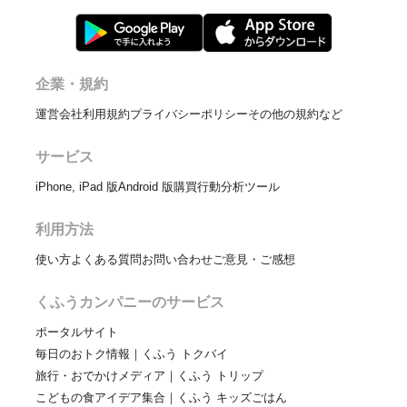
企業・規約
運営会社
利用規約
プライバシーポリシー
その他の規約など
サービス
iPhone, iPad 版
Android 版
購買行動分析ツール
利用方法
使い方
よくある質問
お問い合わせ
ご意見・ご感想
くふうカンパニーのサービス
ポータルサイト
毎日のおトク情報｜くふう トクバイ
旅行・おでかけメディア｜くふう トリップ
こどもの食アイデア集合｜くふう キッズごはん