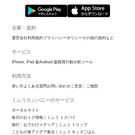
企業・規約
運営会社
利用規約
プライバシーポリシー
その他の規約など
サービス
iPhone, iPad 版
Android 版
購買行動分析ツール
利用方法
使い方
よくある質問
お問い合わせ
ご意見・ご感想
くふうカンパニーのサービス
ポータルサイト
毎日のおトク情報｜くふう トクバイ
旅行・おでかけメディア｜くふう トリップ
こどもの食アイデア集合｜くふう キッズごはん