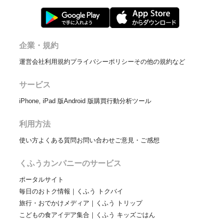
企業・規約
運営会社
利用規約
プライバシーポリシー
その他の規約など
サービス
iPhone, iPad 版
Android 版
購買行動分析ツール
利用方法
使い方
よくある質問
お問い合わせ
ご意見・ご感想
くふうカンパニーのサービス
ポータルサイト
毎日のおトク情報｜くふう トクバイ
旅行・おでかけメディア｜くふう トリップ
こどもの食アイデア集合｜くふう キッズごはん