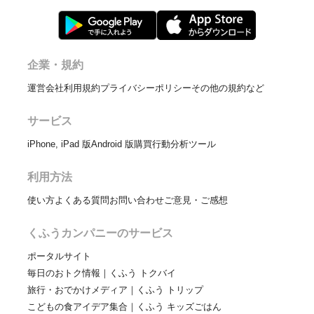
企業・規約
運営会社
利用規約
プライバシーポリシー
その他の規約など
サービス
iPhone, iPad 版
Android 版
購買行動分析ツール
利用方法
使い方
よくある質問
お問い合わせ
ご意見・ご感想
くふうカンパニーのサービス
ポータルサイト
毎日のおトク情報｜くふう トクバイ
旅行・おでかけメディア｜くふう トリップ
こどもの食アイデア集合｜くふう キッズごはん