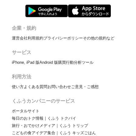
企業・規約
運営会社
利用規約
プライバシーポリシー
その他の規約など
サービス
iPhone, iPad 版
Android 版
購買行動分析ツール
利用方法
使い方
よくある質問
お問い合わせ
ご意見・ご感想
くふうカンパニーのサービス
ポータルサイト
毎日のおトク情報｜くふう トクバイ
旅行・おでかけメディア｜くふう トリップ
こどもの食アイデア集合｜くふう キッズごはん