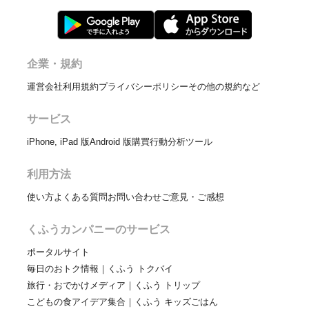
企業・規約
運営会社
利用規約
プライバシーポリシー
その他の規約など
サービス
iPhone, iPad 版
Android 版
購買行動分析ツール
利用方法
使い方
よくある質問
お問い合わせ
ご意見・ご感想
くふうカンパニーのサービス
ポータルサイト
毎日のおトク情報｜くふう トクバイ
旅行・おでかけメディア｜くふう トリップ
こどもの食アイデア集合｜くふう キッズごはん