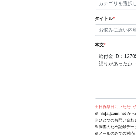
タイトル
*
本文
*
土日祝祭日にいただい
※info[at]zaim.
※ひとつのお問い合わ
※調査のため記録デー
※メールのみでの対応