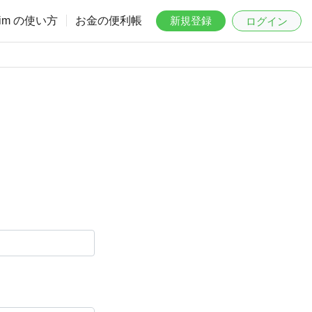
aim の使い方
お金の便利帳
新規登録
ログイン
。