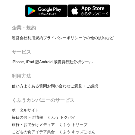
企業・規約
運営会社
利用規約
プライバシーポリシー
その他の規約など
サービス
iPhone, iPad 版
Android 版
購買行動分析ツール
利用方法
使い方
よくある質問
お問い合わせ
ご意見・ご感想
くふうカンパニーのサービス
ポータルサイト
毎日のおトク情報｜くふう トクバイ
旅行・おでかけメディア｜くふう トリップ
こどもの食アイデア集合｜くふう キッズごはん