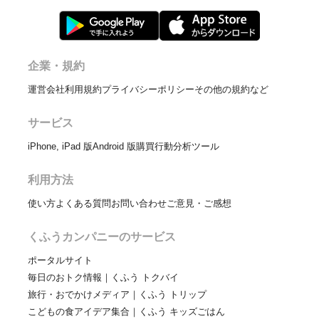
企業・規約
運営会社
利用規約
プライバシーポリシー
その他の規約など
サービス
iPhone, iPad 版
Android 版
購買行動分析ツール
利用方法
使い方
よくある質問
お問い合わせ
ご意見・ご感想
くふうカンパニーのサービス
ポータルサイト
毎日のおトク情報｜くふう トクバイ
旅行・おでかけメディア｜くふう トリップ
こどもの食アイデア集合｜くふう キッズごはん