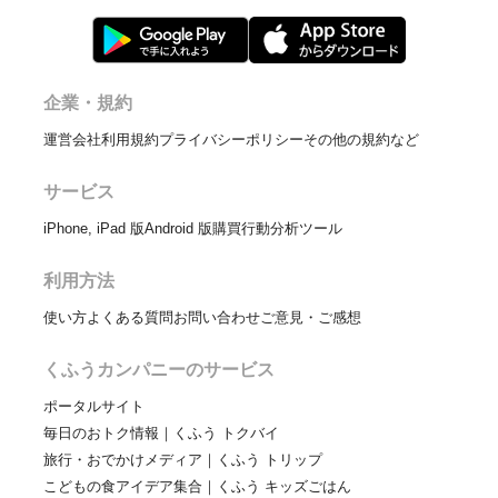
企業・規約
運営会社
利用規約
プライバシーポリシー
その他の規約など
サービス
iPhone, iPad 版
Android 版
購買行動分析ツール
利用方法
使い方
よくある質問
お問い合わせ
ご意見・ご感想
くふうカンパニーのサービス
ポータルサイト
毎日のおトク情報｜くふう トクバイ
旅行・おでかけメディア｜くふう トリップ
こどもの食アイデア集合｜くふう キッズごはん