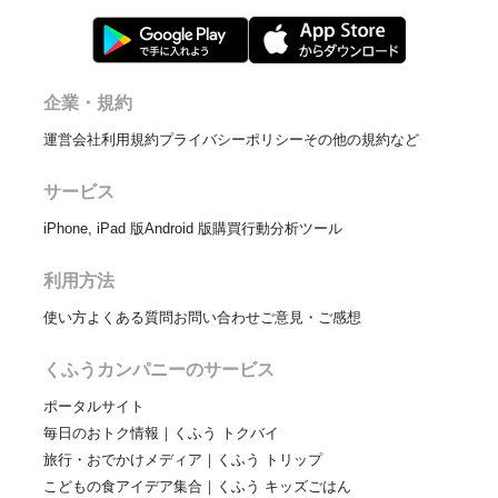
企業・規約
運営会社
利用規約
プライバシーポリシー
その他の規約など
サービス
iPhone, iPad 版
Android 版
購買行動分析ツール
利用方法
使い方
よくある質問
お問い合わせ
ご意見・ご感想
くふうカンパニーのサービス
ポータルサイト
毎日のおトク情報｜くふう トクバイ
旅行・おでかけメディア｜くふう トリップ
こどもの食アイデア集合｜くふう キッズごはん