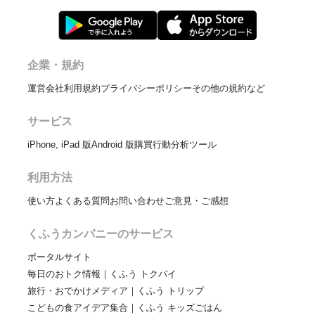
企業・規約
運営会社
利用規約
プライバシーポリシー
その他の規約など
サービス
iPhone, iPad 版
Android 版
購買行動分析ツール
利用方法
使い方
よくある質問
お問い合わせ
ご意見・ご感想
くふうカンパニーのサービス
ポータルサイト
毎日のおトク情報｜くふう トクバイ
旅行・おでかけメディア｜くふう トリップ
こどもの食アイデア集合｜くふう キッズごはん