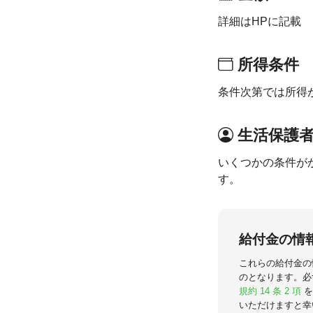
詳細はHPに記載
所得条件
条件次第では所得
生活保護
いくつかの条件が
す。
給付金の情
これらの給付金の
のとなります。必
規約 14 条 2 項
を
いただけますと幸