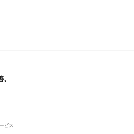
善。
ービス