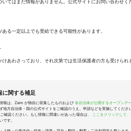
ついてはまだ情報がありません。公式サイトにお問い合わせく
がある一定以上でも受給できる可能性があります。
者
かけあわさっており、それ次第では生活保護者の方も受けられ
報に関する補足
情報は、Zaim が独自に収集したものおよび
各自治体が公開するオープンデ
ず地方自治体・国の公式サイトをご確認のうえ、申請などを実施してくださ
ご確認ください。もし情報に間違いがあった場合は、
ここをクリックして、
いです。
・上映・公衆送信・頒布・譲渡・貸与・翻訳・翻案・二次利用等を禁じます