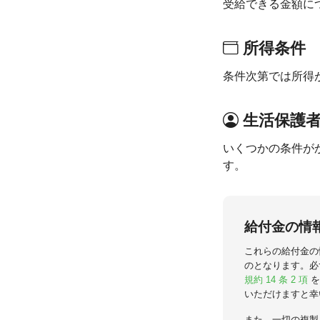
受給できる金額に
所得条件
条件次第では所得
生活保護
いくつかの条件が
す。
給付金の情
これらの給付金の
のとなります。必
規約 14 条 2 項
を
いただけますと幸
また、一切の複製