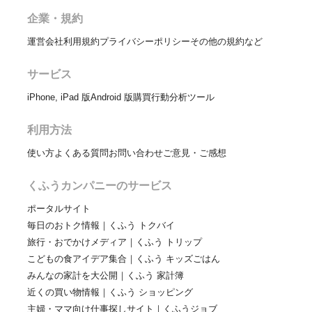
企業・規約
運営会社
利用規約
プライバシーポリシー
その他の規約など
サービス
iPhone, iPad 版
Android 版
購買行動分析ツール
利用方法
使い方
よくある質問
お問い合わせ
ご意見・ご感想
くふうカンパニーのサービス
ポータルサイト
毎日のおトク情報｜くふう トクバイ
旅行・おでかけメディア｜くふう トリップ
こどもの食アイデア集合｜くふう キッズごはん
みんなの家計を大公開｜くふう 家計簿
近くの買い物情報｜くふう ショッピング
主婦・ママ向け仕事探しサイト｜くふうジョブ