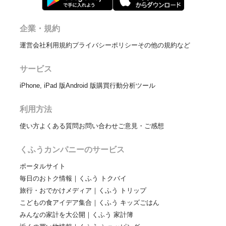
企業・規約
運営会社
利用規約
プライバシーポリシー
その他の規約など
サービス
iPhone, iPad 版
Android 版
購買行動分析ツール
利用方法
使い方
よくある質問
お問い合わせ
ご意見・ご感想
くふうカンパニーのサービス
ポータルサイト
毎日のおトク情報｜くふう トクバイ
旅行・おでかけメディア｜くふう トリップ
こどもの食アイデア集合｜くふう キッズごはん
みんなの家計を大公開｜くふう 家計簿