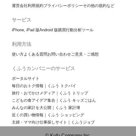
運営会社
利用規約
プライバシーポリシー
その他の規約など
サービス
iPhone, iPad 版
Android 版
購買行動分析ツール
利用方法
使い方
よくある質問
お問い合わせ
ご意見・ご感想
くふうカンパニーのサービス
ポータルサイト
毎日のおトク情報｜くふう トクバイ
旅行・おでかけメディア｜くふう トリップ
こどもの食アイデア集合｜くふう キッズごはん
みんなの家計を大公開｜くふう 家計簿
近くの買い物情報｜くふう ショッピング
主婦・ママ向け仕事探しサイト｜くふうジョブ
© Kufu Company Inc.