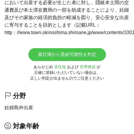
において出産する必要が生じた者に対し、隠岐本土間の交
通費及び本土滞在費用の一部を助成することにより、妊婦
及びその家族の経済的負担の軽減を図り、安心安全な出産
に寄与することを目的とします（記載URL：
http：//www.town.okinoshima.shimane.jp/www/contents/100
家計簿から受給可能性を判定
あらかじめ
居住地
および
世帯構成
が
正確に登録いただいていない場合は、
正しい判定が出ませんのでご注意ください
分野
妊婦島外出産
対象年齢