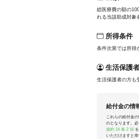
総医療費の額の10
れる当該助成対象
所得条件
条件次第では所得
生活保護
生活保護者の方も
給付金の情
これらの給付金の
のとなります。必
規約 14 条 2 項
を
いただけますと幸