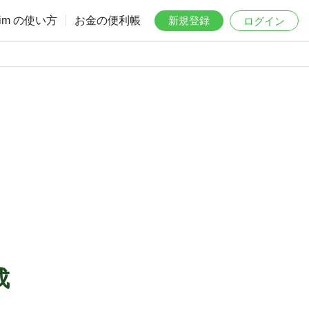
aim の使い方
お金の便利帳
新規登録
ログイン
成