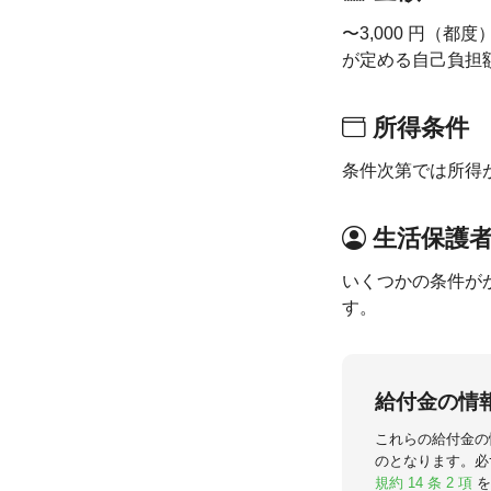
〜3,000 円（都
が定める自己負担
所得条件
条件次第では所得
生活保護
いくつかの条件が
す。
給付金の情
これらの給付金の
のとなります。必
規約 14 条 2 項
を