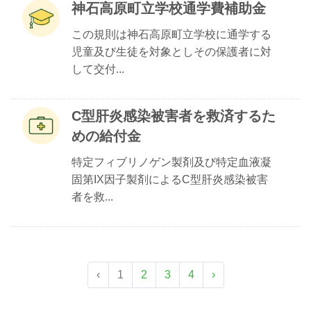
神石高原町立学校通学費補助金
この規則は神石高原町立学校に通学する
児童及び生徒を対象としその保護者に対
して交付...
C型肝炎感染被害者を救済するた
めの給付金
特定フィブリノゲン製剤及び特定血液凝
固第IX因子製剤によるC型肝炎感染被害
者を救...
‹
1
2
3
4
›