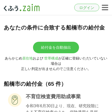
ログイン
あなたの条件に合致する船橋市の給付金
給付金を自動抽出
あらかじめ
居住地
および
世帯構成
が正確に登録いただいていない
場合は
正しい判定が出ませんのでご注意ください。
船橋市の給付金（65 件）
不育症検査費用助成事業
令和3年6月30日より、現在、研究段階に