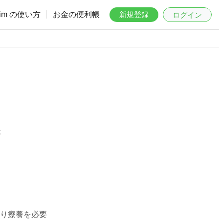
aim の使い方
お金の便利帳
新規登録
ログイン
は
り療養を必要