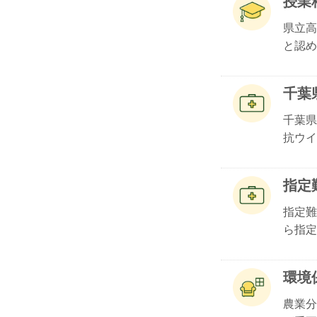
授業
県立高
と認め.
千葉
千葉県
抗ウイ.
指定
指定難
ら指定.
環境
農業分