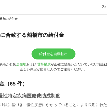
Z
橋市の給付金
に合致する船橋市の給付金
給付金を自動抽出
あらかじめ
居住地
および
世帯構成
が正確に登録いただいていない場合
正しい判定が出ませんのでご注意ください。
（65 件）
慢性特定疾病医療費助成制度
祉法に基づき、慢性疾患にかかっていることにより長期にわた