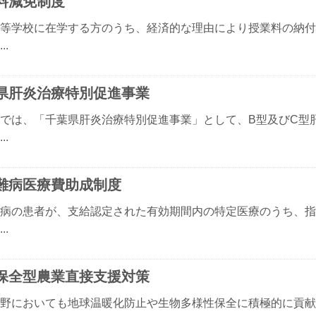
料減免制度
等学校に在学する方のうち、経済的な理由により授業料の納付
..
県肝炎治療特別促進事業
では、「千葉県肝炎治療特別促進事業」として、B型及びC型
..
難病医療費助成制度
病の患者が、支給認定された有効期間内の特定医療のうち、指
..
保全型農業直接支援対策
野においても地球温暖化防止や生物多様性保全に積極的に貢献