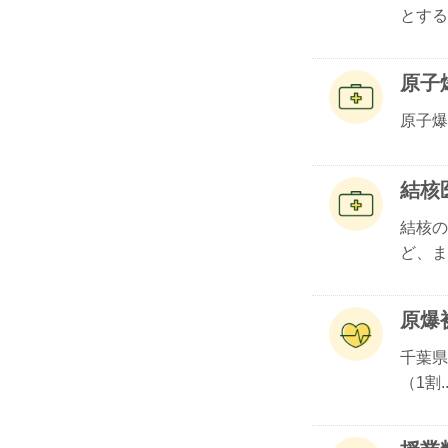
とする.
原子
原子爆
結核
結核の
ど、ま.
原爆
千葉県
（1割..