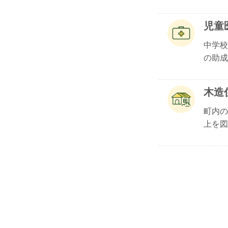
児童
中学校
の助成.
木造
町内の
上を図.