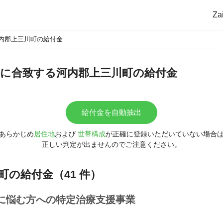
Z
内郡上三川町の給付金
に合致する河内郡上三川町の給付金
給付金を自動抽出
あらかじめ
居住地
および
世帯構成
が正確に登録いただいていない場合
正しい判定が出ませんのでご注意ください。
町の給付金（41 件）
に悩む方への特定治療支援事業