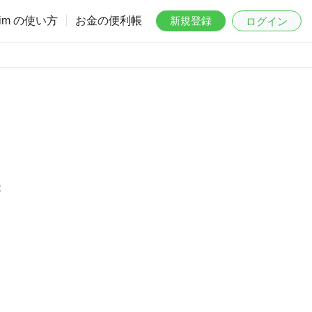
aim の使い方
お金の便利帳
新規登録
ログイン
は