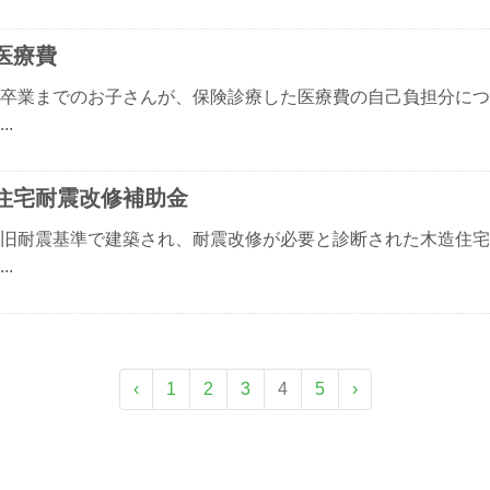
医療費
卒業までのお子さんが、保険診療した医療費の自己負担分につ
..
住宅耐震改修補助金
旧耐震基準で建築され、耐震改修が必要と診断された木造住宅
..
‹
1
2
3
4
5
›