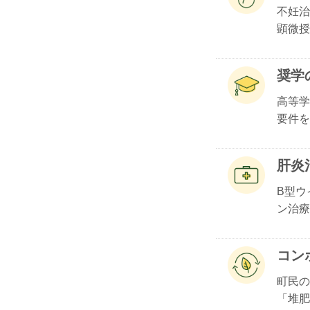
不妊治
顕微授.
奨学
高等学
要件を.
肝炎
B型ウ
ン治療.
コン
町民の
「堆肥化