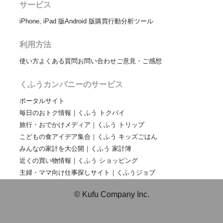
サービス
iPhone, iPad 版
Android 版
購買行動分析ツール
利用方法
使い方
よくある質問
お問い合わせ
ご意見・ご感想
くふうカンパニーのサービス
ポータルサイト
毎日のおトク情報｜くふう トクバイ
旅行・おでかけメディア｜くふう トリップ
こどもの食アイデア集合｜くふう キッズごはん
みんなの家計を大公開｜くふう 家計簿
近くの買い物情報｜くふう ショッピング
主婦・ママ向け仕事探しサイト｜くふうジョブ
© Kufu Company Inc.