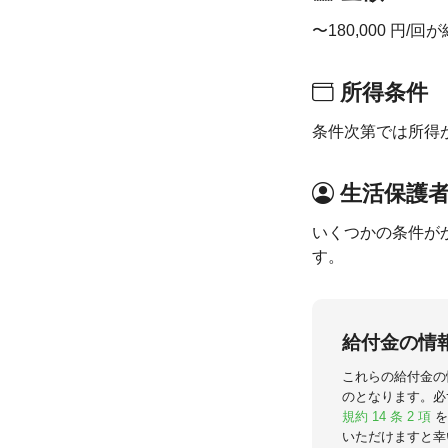
〜180,000 円/
所得条件
条件次第では所得
生活保護
いくつかの条件が
す。
給付金の情
これらの給付金の
のとなります。必
規約 14 条 2 項
を
いただけますと幸