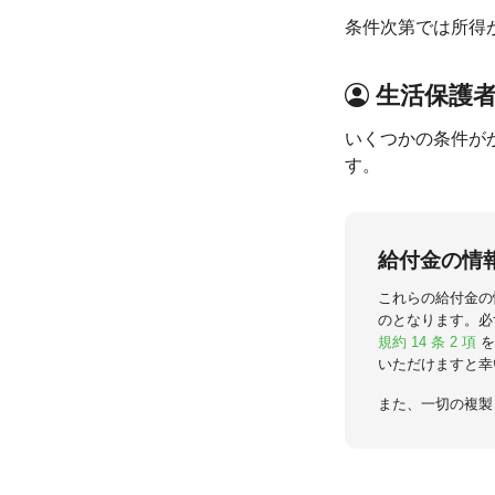
条件次第では所得
生活保護
いくつかの条件が
す。
給付金の情
これらの給付金の
のとなります。必
規約 14 条 2 項
を
いただけますと幸
また、一切の複製