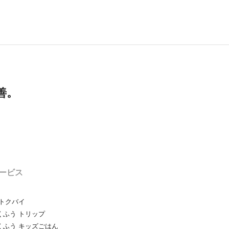
善。
ービス
トクバイ
ふう トリップ
くふう キッズごはん