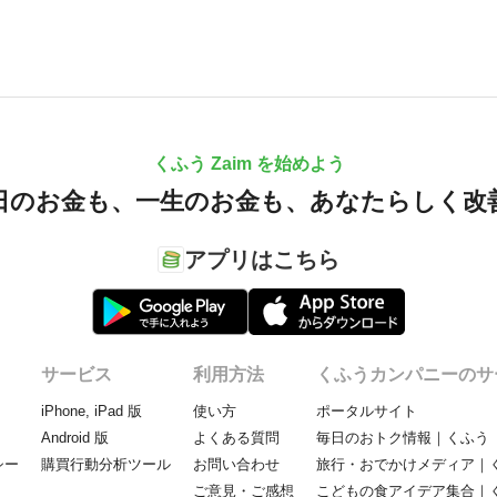
くふう Zaim を始めよう
日のお金も、
一生のお金も、
あなたらしく改
アプリはこちら
サービス
利用方法
くふうカンパニーのサ
iPhone, iPad 版
使い方
ポータルサイト
Android 版
よくある質問
毎日のおトク情報｜くふう 
シー
購買行動分析ツール
お問い合わせ
旅行・おでかけメディア｜く
ご意見・ご感想
こどもの食アイデア集合｜