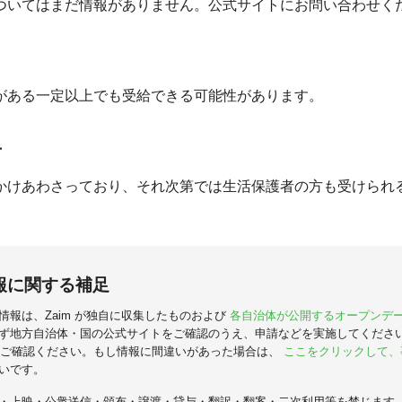
ついてはまだ情報がありません。公式サイトにお問い合わせく
がある一定以上でも受給できる可能性があります。
者
かけあわさっており、それ次第では生活保護者の方も受けられ
報に関する補足
情報は、Zaim が独自に収集したものおよび
各自治体が公開するオープンデ
ず地方自治体・国の公式サイトをご確認のうえ、申請などを実施してくださ
ご確認ください。もし情報に間違いがあった場合は、
ここをクリックして、
いです。
・上映・公衆送信・頒布・譲渡・貸与・翻訳・翻案・二次利用等を禁じます