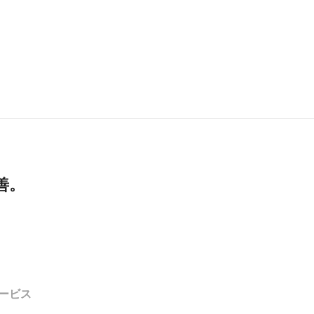
善。
ービス