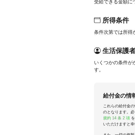
受給できる金額に
所得条件
条件次第では所得
生活保護
いくつかの条件が
す。
給付金の情
これらの給付金の
のとなります。必
規約 14 条 2 項
を
いただけますと幸
また、一切の複製