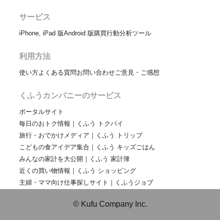
サービス
iPhone, iPad 版
Android 版
購買行動分析ツール
利用方法
使い方
よくある質問
お問い合わせ
ご意見・ご感想
くふうカンパニーのサービス
ポータルサイト
毎日のおトク情報｜くふう トクバイ
旅行・おでかけメディア｜くふう トリップ
こどもの食アイデア集合｜くふう キッズごはん
みんなの家計を大公開｜くふう 家計簿
近くの買い物情報｜くふう ショッピング
主婦・ママ向け仕事探しサイト｜くふうジョブ
© Kufu Company Inc.