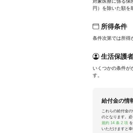
対象医療に係る保
円）を除いた額を
所得条件
条件次第では所得
生活保護
いくつかの条件が
す。
給付金の情
これらの給付金の
のとなります。必
規約 14 条 2 項
を
いただけますと幸