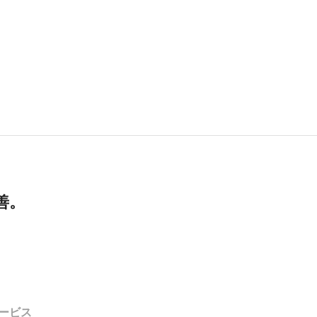
善。
ービス