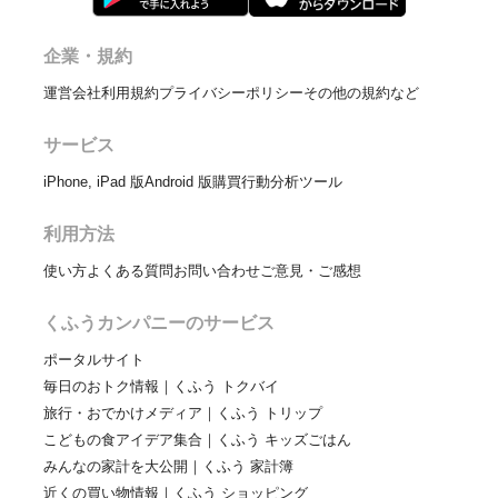
企業・規約
運営会社
利用規約
プライバシーポリシー
その他の規約など
サービス
iPhone, iPad 版
Android 版
購買行動分析ツール
利用方法
使い方
よくある質問
お問い合わせ
ご意見・ご感想
くふうカンパニーのサービス
ポータルサイト
毎日のおトク情報｜くふう トクバイ
旅行・おでかけメディア｜くふう トリップ
こどもの食アイデア集合｜くふう キッズごはん
みんなの家計を大公開｜くふう 家計簿
近くの買い物情報｜くふう ショッピング