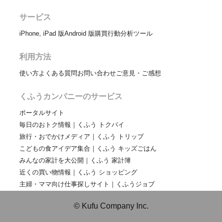
サービス
iPhone, iPad 版
Android 版
購買行動分析ツール
利用方法
使い方
よくある質問
お問い合わせ
ご意見・ご感想
くふうカンパニーのサービス
ポータルサイト
毎日のおトク情報｜くふう トクバイ
旅行・おでかけメディア｜くふう トリップ
こどもの食アイデア集合｜くふう キッズごはん
みんなの家計を大公開｜くふう 家計簿
近くの買い物情報｜くふう ショッピング
主婦・ママ向け仕事探しサイト｜くふうジョブ
© Kufu Company Inc.