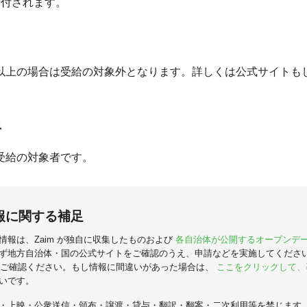
が給付されます。
以上の場合は受給の対象外となります。詳しくは公式サイトも
。
者
受給の対象者です。
報に関する補足
情報は、Zaim が独自に収集したものおよび
各自治体が公開するオープンデ
ず地方自治体・国の公式サイトをご確認のうえ、申請などを実施してくださ
ご確認ください。もし情報に間違いがあった場合は、
ここをクリックして、
いです。
・上映・公衆送信・頒布・譲渡・貸与・翻訳・翻案・二次利用等を禁じます