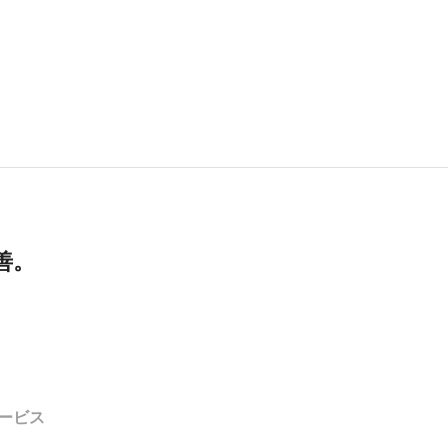
善。
ービス