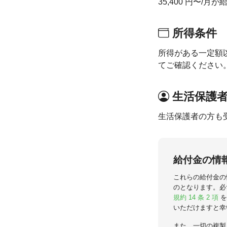
35,400 円〜/月
所得条件
所得がある一定額
てご確認ください
生活保護
生活保護者の方も
給付金の情
これらの給付金の
のとなります。必
規約 14 条 2 項
を
いただけますと幸
また、一切の複製