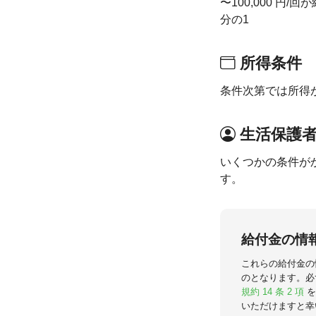
〜100,000 
分の1
所得条件
条件次第では所得
生活保護
いくつかの条件が
す。
給付金の情
これらの給付金の
のとなります。必
規約 14 条 2 項
を
いただけますと幸