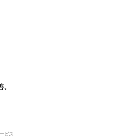
善。
ービス