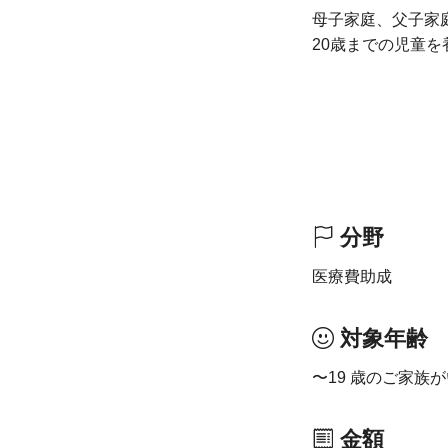
母子家庭、父子家
20歳までの児童
分野
医療費助成
対象年齢
〜19 歳のご家族
金額