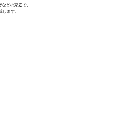
者などの家庭で、
成します。
、