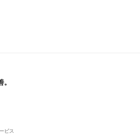
善。
ービス