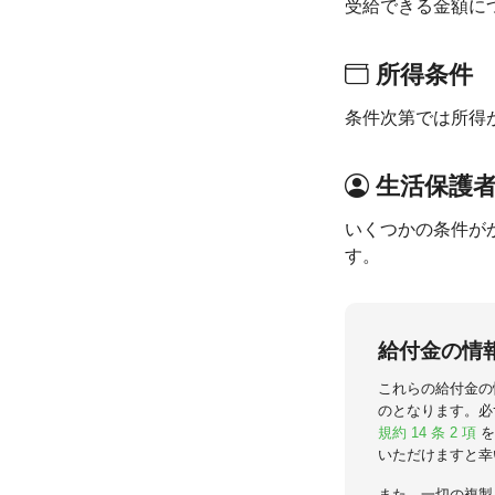
受給できる金額に
所得条件
条件次第では所得
生活保護
いくつかの条件が
す。
給付金の情
これらの給付金の
のとなります。必
規約 14 条 2 項
を
いただけますと幸
また、一切の複製