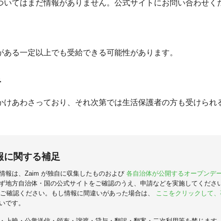
ついてはまだ情報がありません。公式サイトにお問い合わせく
がある一定以上でも受給できる可能性があります。
者
かけあわさっており、それ次第では生活保護者の方も受けられ
報に関する補足
情報は、Zaim が独自に収集したものおよび
各自治体が公開するオープンデ
ず地方自治体・国の公式サイトをご確認のうえ、申請などを実施してくださ
ご確認ください。もし情報に間違いがあった場合は、
ここをクリックして、
いです。
・上映・公衆送信・頒布・譲渡・貸与・翻訳・翻案・二次利用等を禁じます