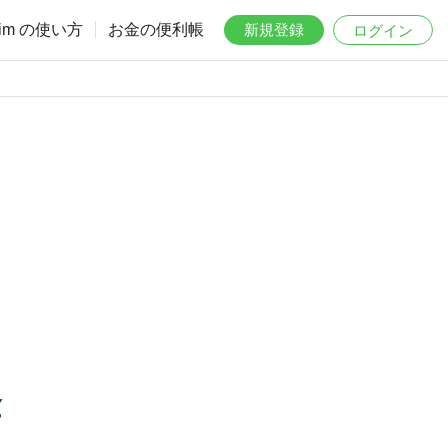
aim の使い方
お金の便利帳
新規登録
ログイン
金