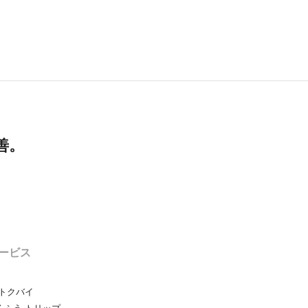
善。
ービス
トクバイ