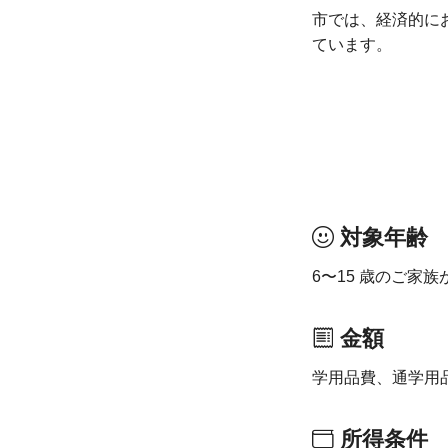
市では、経済的に
ています。
対象年齢
6〜15 歳のご家
金額
学用品費、通学用
所得条件