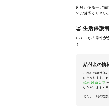
所得がある一定額
てご確認ください
生活保護
いくつかの条件が
す。
給付金の情
これらの給付金の
のとなります。必
規約 14 条 2 項
を
いただけますと幸
また、一切の複製