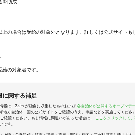
金を助成
以上の場合は受給の対象外となります。詳しくは公式サイトも
。
者
受給の対象者です。
報に関する補足
情報は、Zaim が独自に収集したものおよび
各自治体が公開するオープンデ
ず地方自治体・国の公式サイトをご確認のうえ、申請などを実施してくださ
ご確認ください。もし情報に間違いがあった場合は、
ここをクリックして、
いです。
・上映・公衆送信・頒布・譲渡・貸与・翻訳・翻案・二次利用等を禁じます