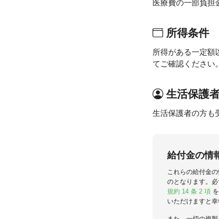
医療費の一部負担
所得条件
所得がある一定額
てご確認ください
生活保護
生活保護者の方も
給付金の情
これらの給付金の
のとなります。必
規約 14 条 2 項
を
いただけますと幸
また、一切の複製