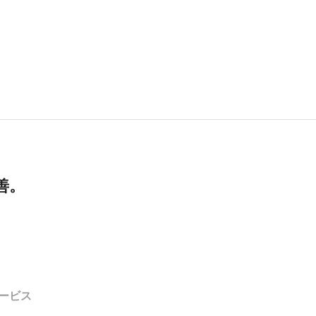
善。
ービス