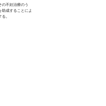
その不妊治療のう
を助成することによ
する。
、