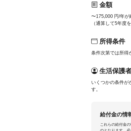
金額
〜175,000 
（通算して5年度
所得条件
条件次第では所得
生活保護
いくつかの条件が
す。
給付金の情
これらの給付金の
のとなります。必