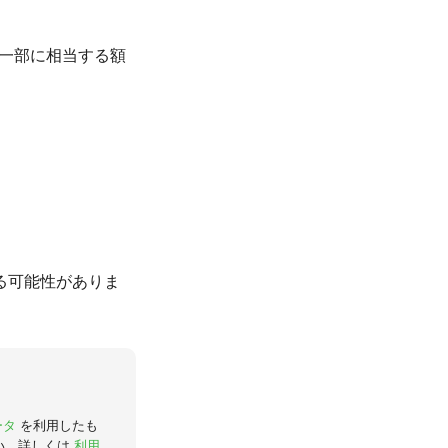
の一部に相当する額
る可能性がありま
ータ
を利用したも
い。詳しくは
利用