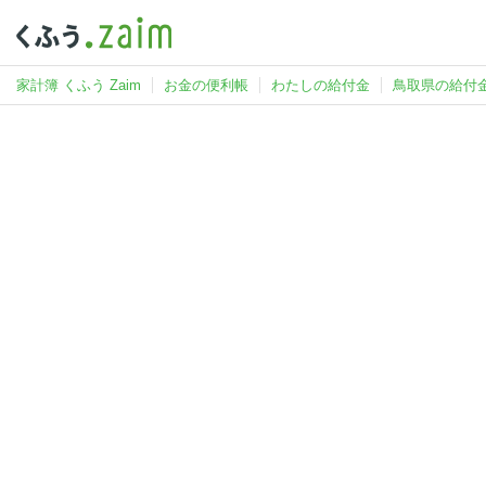
家計簿 くふう Zaim
お金の便利帳
わたしの給付金
鳥取県の給付