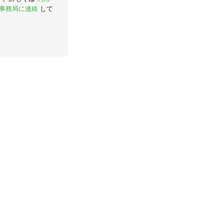
事務局に連絡
して
。