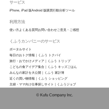
サービス
iPhone, iPad 版
Android 版
購買行動分析ツール
利用方法
使い方
よくある質問
お問い合わせ
ご意見・ご感想
くふうカンパニーのサービス
ポータルサイト
毎日のおトク情報｜くふう トクバイ
旅行・おでかけメディア｜くふう トリップ
こどもの食アイデア集合｜くふう キッズごはん
みんなの家計を大公開｜くふう 家計簿
近くの買い物情報｜くふう ショッピング
主婦・ママ向け仕事探しサイト｜くふうジョブ
© Kufu Company Inc.