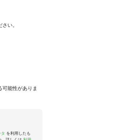
ださい。
る可能性がありま
ータ
を利用したも
い。詳しくは
利用