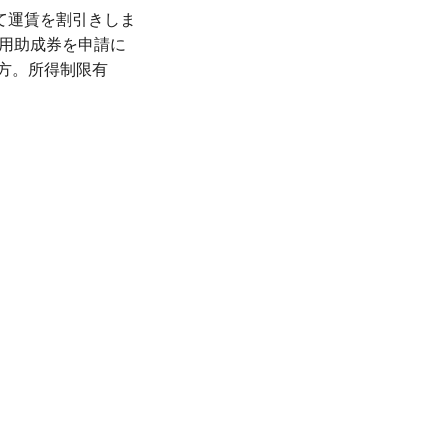
て運賃を割引きしま
利用助成券を申請に
の方。所得制限有
、