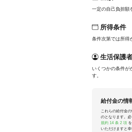
一定の自己負担額
所得条件
条件次第では所得
生活保護
いくつかの条件が
す。
給付金の情
これらの給付金の
のとなります。必
規約 14 条 2 項
を
いただけますと幸