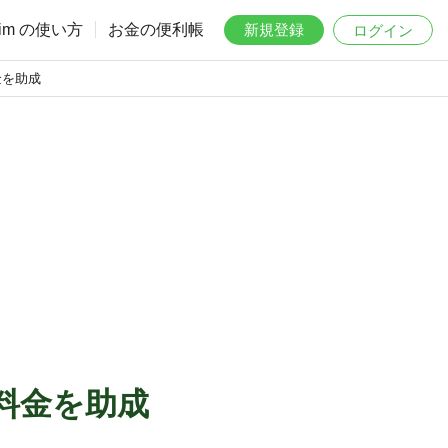
aim の使い方
お金の便利帳
新規登録
ログイン
金を助成
料金を助成