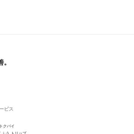
善。
ービス
トクバイ
ふう トリップ