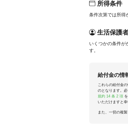
所得条件
条件次第では所得
生活保護
いくつかの条件が
す。
給付金の情
これらの給付金の
のとなります。必
規約 14 条 2 項
を
いただけますと幸
また、一切の複製