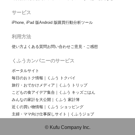
サービス
iPhone, iPad 版
Android 版
購買行動分析ツール
利用方法
使い方
よくある質問
お問い合わせ
ご意見・ご感想
くふうカンパニーのサービス
ポータルサイト
毎日のおトク情報｜くふう トクバイ
旅行・おでかけメディア｜くふう トリップ
こどもの食アイデア集合｜くふう キッズごはん
みんなの家計を大公開｜くふう 家計簿
近くの買い物情報｜くふう ショッピング
主婦・ママ向け仕事探しサイト｜くふうジョブ
© Kufu Company Inc.