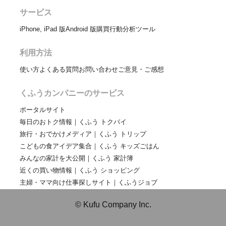
サービス
iPhone, iPad 版
Android 版
購買行動分析ツール
利用方法
使い方
よくある質問
お問い合わせ
ご意見・ご感想
くふうカンパニーのサービス
ポータルサイト
毎日のおトク情報｜くふう トクバイ
旅行・おでかけメディア｜くふう トリップ
こどもの食アイデア集合｜くふう キッズごはん
みんなの家計を大公開｜くふう 家計簿
近くの買い物情報｜くふう ショッピング
主婦・ママ向け仕事探しサイト｜くふうジョブ
© Kufu Company Inc.