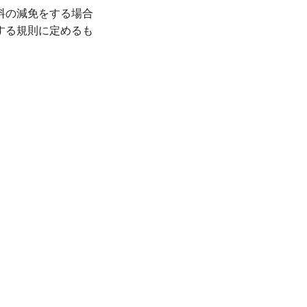
料の減免をする場合
する規則に定めるも
、