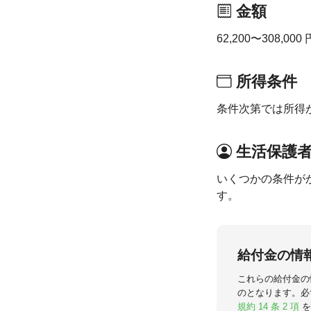
金額
62,200〜308,0
所得条件
条件次第では所得
生活保護
いくつかの条件が
す。
給付金の情
これらの給付金の
のとなります。必
規約 14 条 2 項
を