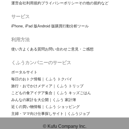
運営会社
利用規約
プライバシーポリシー
その他の規約など
サービス
iPhone, iPad 版
Android 版
購買行動分析ツール
利用方法
使い方
よくある質問
お問い合わせ
ご意見・ご感想
くふうカンパニーのサービス
ポータルサイト
毎日のおトク情報｜くふう トクバイ
旅行・おでかけメディア｜くふう トリップ
こどもの食アイデア集合｜くふう キッズごはん
みんなの家計を大公開｜くふう 家計簿
近くの買い物情報｜くふう ショッピング
主婦・ママ向け仕事探しサイト｜くふうジョブ
© Kufu Company Inc.